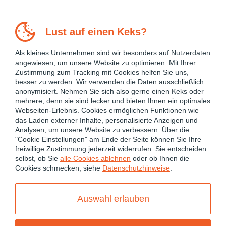
Lust auf einen Keks?
Als kleines Unternehmen sind wir besonders auf Nutzerdaten
angewiesen, um unsere Website zu optimieren. Mit Ihrer
Zustimmung zum Tracking mit Cookies helfen Sie uns,
besser zu werden. Wir verwenden die Daten ausschließlich
anonymisiert. Nehmen Sie sich also gerne einen Keks oder
mehrere, denn sie sind lecker und bieten Ihnen ein optimales
Webseiten-Erlebnis. Cookies ermöglichen Funktionen wie
das Laden externer Inhalte, personalisierte Anzeigen und
Analysen, um unsere Website zu verbessern. Über die
"Cookie Einstellungen" am Ende der Seite können Sie Ihre
freiwillige Zustimmung jederzeit widerrufen. Sie entscheiden
February 7, 2025
selbst, ob Sie
alle Cookies ablehnen
oder ob Ihnen die
Cookies schmecken, siehe
Datenschutzhinweise
.
ANGULAR
ANGULAR 17
ANGULAR 18
ANGULAR 19
ANGULAR 20
ANGULAR 21
Auswahl erlauben
ANGULAR PERFORMANCE OPTIMIZATION