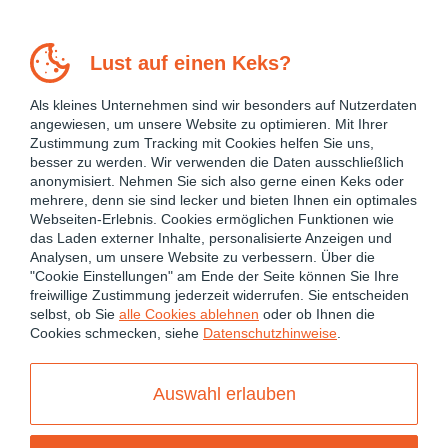
Lust auf einen Keks?
Als kleines Unternehmen sind wir besonders auf Nutzerdaten
angewiesen, um unsere Website zu optimieren. Mit Ihrer
Zustimmung zum Tracking mit Cookies helfen Sie uns,
besser zu werden. Wir verwenden die Daten ausschließlich
anonymisiert. Nehmen Sie sich also gerne einen Keks oder
mehrere, denn sie sind lecker und bieten Ihnen ein optimales
Webseiten-Erlebnis. Cookies ermöglichen Funktionen wie
das Laden externer Inhalte, personalisierte Anzeigen und
Analysen, um unsere Website zu verbessern. Über die
"Cookie Einstellungen" am Ende der Seite können Sie Ihre
freiwillige Zustimmung jederzeit widerrufen. Sie entscheiden
July 21, 2025
selbst, ob Sie
alle Cookies ablehnen
oder ob Ihnen die
Cookies schmecken, siehe
Datenschutzhinweise
.
ANGULAR
ANGULAR 19
ANGULAR 20
ANGULAR PERFORMANCE OPTIMIZATION
Auswahl erlauben
ANGULAR SIGNALS
OPTIMIZATION