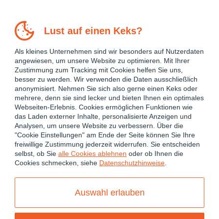
Lust auf einen Keks?
Als kleines Unternehmen sind wir besonders auf Nutzerdaten
angewiesen, um unsere Website zu optimieren. Mit Ihrer
Zustimmung zum Tracking mit Cookies helfen Sie uns,
besser zu werden. Wir verwenden die Daten ausschließlich
anonymisiert. Nehmen Sie sich also gerne einen Keks oder
mehrere, denn sie sind lecker und bieten Ihnen ein optimales
Webseiten-Erlebnis. Cookies ermöglichen Funktionen wie
das Laden externer Inhalte, personalisierte Anzeigen und
Analysen, um unsere Website zu verbessern. Über die
"Cookie Einstellungen" am Ende der Seite können Sie Ihre
freiwillige Zustimmung jederzeit widerrufen. Sie entscheiden
December 4, 2018
INTELLIJ
OTHERS
TOOLING
selbst, ob Sie
alle Cookies ablehnen
oder ob Ihnen die
Cookies schmecken, siehe
Datenschutzhinweise
.
Introduction to Live Templates
Auswahl erlauben
in IntelliJ IDEA
Comment