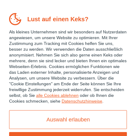
Lust auf einen Keks?
Als kleines Unternehmen sind wir besonders auf Nutzerdaten
angewiesen, um unsere Website zu optimieren. Mit Ihrer
Zustimmung zum Tracking mit Cookies helfen Sie uns,
besser zu werden. Wir verwenden die Daten ausschließlich
anonymisiert. Nehmen Sie sich also gerne einen Keks oder
mehrere, denn sie sind lecker und bieten Ihnen ein optimales
Webseiten-Erlebnis. Cookies ermöglichen Funktionen wie
das Laden externer Inhalte, personalisierte Anzeigen und
Analysen, um unsere Website zu verbessern. Über die
"Cookie Einstellungen" am Ende der Seite können Sie Ihre
freiwillige Zustimmung jederzeit widerrufen. Sie entscheiden
Imprint
selbst, ob Sie
alle Cookies ablehnen
oder ob Ihnen die
Cookies schmecken, siehe
Datenschutzhinweise
.
theCodeCampus
ist ein Brand der
W11K GmbH
Auswahl erlauben
Verantwortlich für die Internetseiten der
W11K GmbH
: