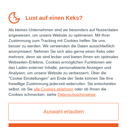
Lust auf einen Keks?
Als kleines Unternehmen sind wir besonders auf Nutzerdaten
angewiesen, um unsere Website zu optimieren. Mit Ihrer
Zustimmung zum Tracking mit Cookies helfen Sie uns,
besser zu werden. Wir verwenden die Daten ausschließlich
anonymisiert. Nehmen Sie sich also gerne einen Keks oder
mehrere, denn sie sind lecker und bieten Ihnen ein optimales
Webseiten-Erlebnis. Cookies ermöglichen Funktionen wie
das Laden externer Inhalte, personalisierte Anzeigen und
Analysen, um unsere Website zu verbessern. Über die
"Cookie Einstellungen" am Ende der Seite können Sie Ihre
freiwillige Zustimmung jederzeit widerrufen. Sie entscheiden
February 23, 2018
selbst, ob Sie
alle Cookies ablehnen
oder ob Ihnen die
Cookies schmecken, siehe
Datenschutzhinweise
.
JAVASCRIPT
NODE.JS
TYPESCRIPT
Creating a CORS Middleware
Auswahl erlauben
in nest.js