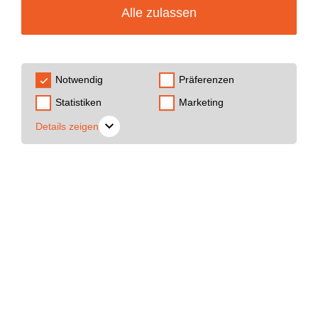
Alle zulassen
4 Comments
Nest.js is a great framework for writing
Notwendig
Präferenzen
REST-API’s using Node.js. It features
Statistiken
Marketing
Angular’s dependency injection, an
Details zeigen
complete TypeScript integration and helps
you with structuring your code.
A common issue when working with REST-
API’s is Cross-Origin-Request-Sharing
(CORS), which keeps your Angular client
from requesting resources which are
located on another domain.