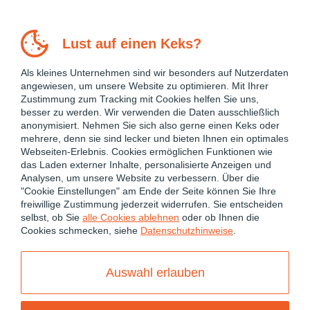
Lust auf einen Keks?
Als kleines Unternehmen sind wir besonders auf Nutzerdaten
angewiesen, um unsere Website zu optimieren. Mit Ihrer
Zustimmung zum Tracking mit Cookies helfen Sie uns,
besser zu werden. Wir verwenden die Daten ausschließlich
anonymisiert. Nehmen Sie sich also gerne einen Keks oder
mehrere, denn sie sind lecker und bieten Ihnen ein optimales
Webseiten-Erlebnis. Cookies ermöglichen Funktionen wie
das Laden externer Inhalte, personalisierte Anzeigen und
Analysen, um unsere Website zu verbessern. Über die
"Cookie Einstellungen" am Ende der Seite können Sie Ihre
freiwillige Zustimmung jederzeit widerrufen. Sie entscheiden
August 19, 2022
selbst, ob Sie
alle Cookies ablehnen
oder ob Ihnen die
Cookies schmecken, siehe
Datenschutzhinweise
.
BACKEND
NESTJS
SERVER
TYPESCRIPT
Angular / NestJS Starter
Auswahl erlauben
Project