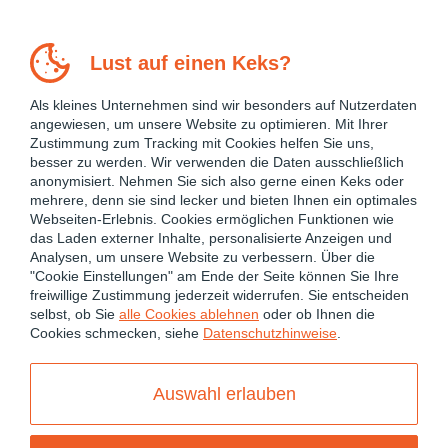
Lust auf einen Keks?
Als kleines Unternehmen sind wir besonders auf Nutzerdaten
angewiesen, um unsere Website zu optimieren. Mit Ihrer
Zustimmung zum Tracking mit Cookies helfen Sie uns,
besser zu werden. Wir verwenden die Daten ausschließlich
anonymisiert. Nehmen Sie sich also gerne einen Keks oder
mehrere, denn sie sind lecker und bieten Ihnen ein optimales
Webseiten-Erlebnis. Cookies ermöglichen Funktionen wie
das Laden externer Inhalte, personalisierte Anzeigen und
Analysen, um unsere Website zu verbessern. Über die
"Cookie Einstellungen" am Ende der Seite können Sie Ihre
freiwillige Zustimmung jederzeit widerrufen. Sie entscheiden
July 14, 2016
selbst, ob Sie
alle Cookies ablehnen
oder ob Ihnen die
Cookies schmecken, siehe
Datenschutzhinweise
.
ANGULAR
JAVASCRIPT
TYPESCRIPT
Angular 2: Set up Google
Auswahl erlauben
Analytics and Google Tag