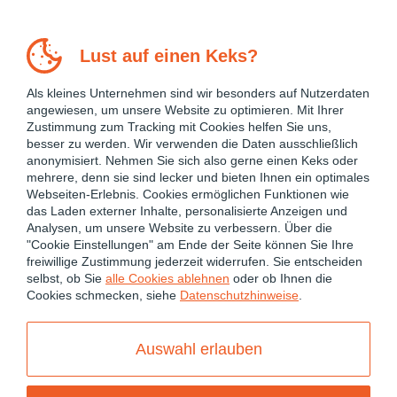
Lust auf einen Keks?
Als kleines Unternehmen sind wir besonders auf Nutzerdaten
angewiesen, um unsere Website zu optimieren. Mit Ihrer
Zustimmung zum Tracking mit Cookies helfen Sie uns,
besser zu werden. Wir verwenden die Daten ausschließlich
anonymisiert. Nehmen Sie sich also gerne einen Keks oder
mehrere, denn sie sind lecker und bieten Ihnen ein optimales
Webseiten-Erlebnis. Cookies ermöglichen Funktionen wie
das Laden externer Inhalte, personalisierte Anzeigen und
Analysen, um unsere Website zu verbessern. Über die
"Cookie Einstellungen" am Ende der Seite können Sie Ihre
freiwillige Zustimmung jederzeit widerrufen. Sie entscheiden
February 22, 2016
selbst, ob Sie
alle Cookies ablehnen
oder ob Ihnen die
Cookies schmecken, siehe
Datenschutzhinweise
.
ANGULARJS 1
JAVASCRIPT
NATIVESCRIPT
TYPESCRIPT
Auswahl erlauben
Setup NativeScript and